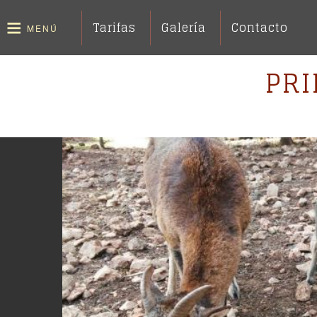
Aller
Inicio
au
Actividades
Menu
Tarifas
Galería
Contacto
MENÚ
Navegación
contenu
Solicitud de reserva
principal
Tarifas
desplegable
PR
principal
Turismo en Cazorla
Galería
Contacto