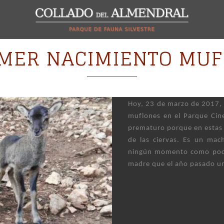
IMER NACIMIENTO MUF
Hoy, 23 de marzo de 2017, 
muflones en el Parque Cin
prematuro porque en estas 
de las ciervas. Es un mac
ningún momento como podéi
madre que el año pasado un 